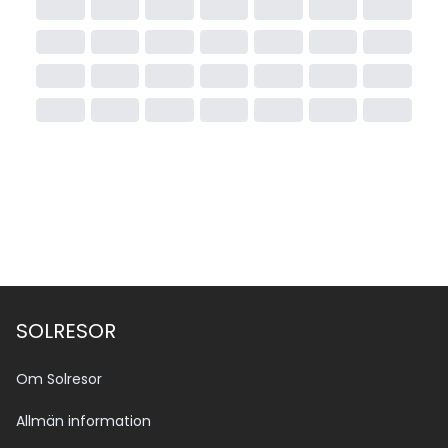
SOLRESOR
Om Solresor
Allmän information