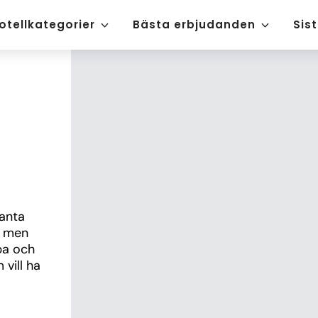
otellkategorier
Bästa erbjudanden
Sis
anta 
n men 
a och 
vill ha 