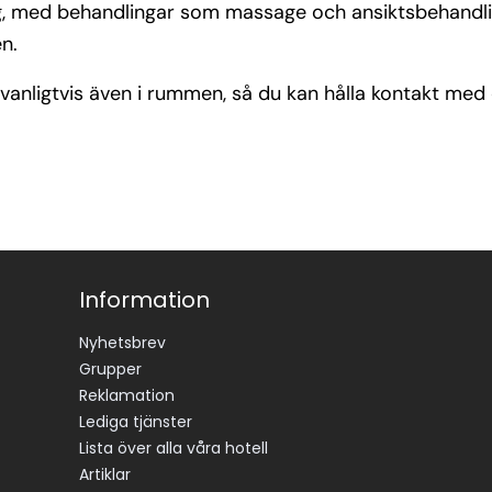
ing, med behandlingar som massage och ansiktsbehandli
en.
 vanligtvis även i rummen, så du kan hålla kontakt med 
Information
Nyhetsbrev
Grupper
Reklamation
Lediga tjänster
Lista över alla våra hotell
Artiklar