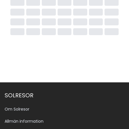
SOLRESOR
Om Solresor
Allmän information