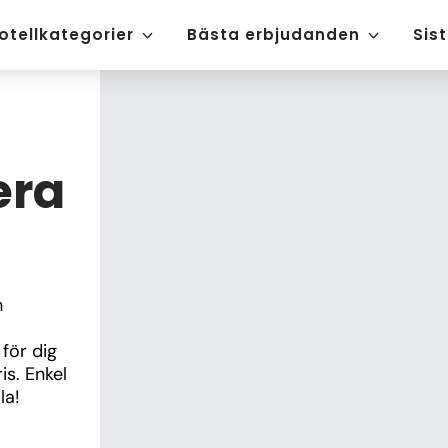
otellkategorier
Bästa erbjudanden
Sis
era
 
för dig 
is. Enkel 
la!