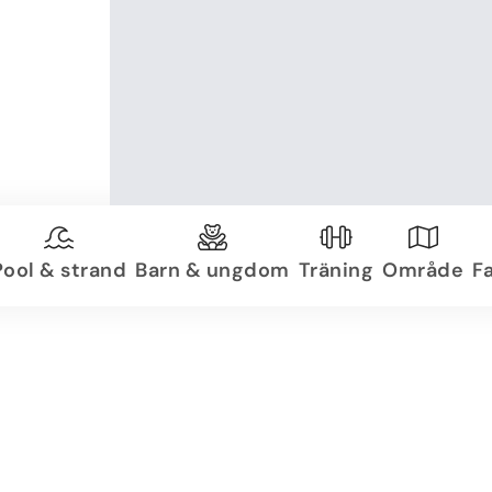
Pool & strand
Barn & ungdom
Träning
Område
Fa