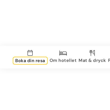
Om hotellet
Mat & dryck
Boka din resa