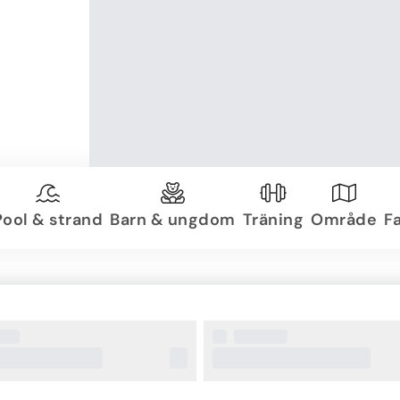
Pool & strand
Barn & ungdom
Träning
Område
Fa