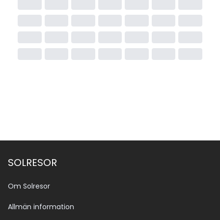
SOLRESOR
Om Solresor
Allmän information