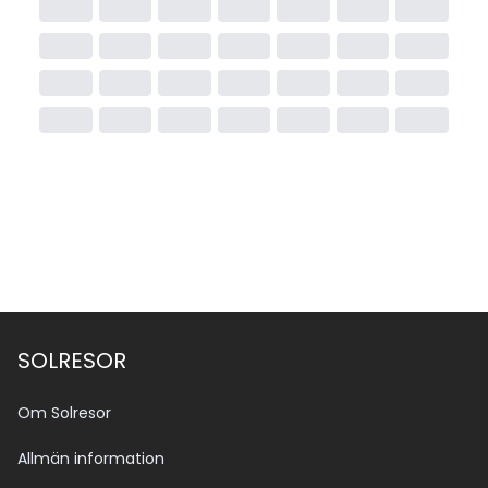
SOLRESOR
Om Solresor
Allmän information