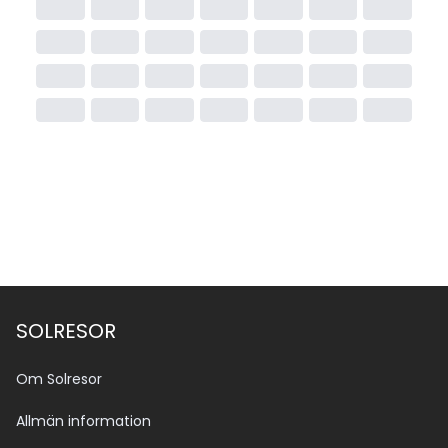
SOLRESOR
Om Solresor
Allmän information