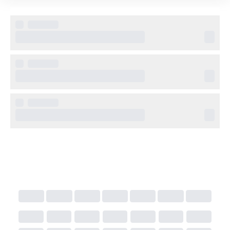
Isla Holiday Home erbjuder gratis WiFi, reception 
med personlig service och hjälp att ordna utflykter 
eller transport. Boendet är särskilt uppskattat av 
resenärer som vill ha friheten att upptäcka 
Seychellerna i egen takt.