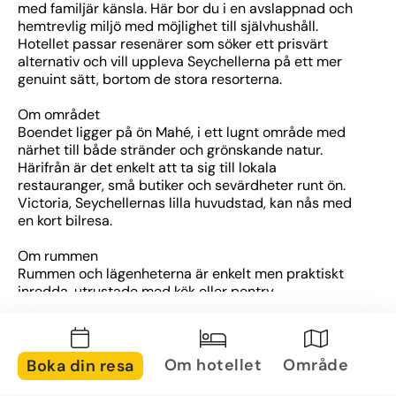
med familjär känsla. Här bor du i en avslappnad och 
hemtrevlig miljö med möjlighet till självhushåll. 
Hotellet passar resenärer som söker ett prisvärt 
alternativ och vill uppleva Seychellerna på ett mer 
genuint sätt, bortom de stora resorterna.
Om området
Boendet ligger på ön Mahé, i ett lugnt område med 
närhet till både stränder och grönskande natur. 
Härifrån är det enkelt att ta sig till lokala 
restauranger, små butiker och sevärdheter runt ön. 
Victoria, Seychellernas lilla huvudstad, kan nås med 
en kort bilresa.
Om rummen
Rummen och lägenheterna är enkelt men praktiskt 
inredda, utrustade med kök eller pentry, 
luftkonditionering, tv och badrum. Flera har även 
balkong eller terrass med utsikt mot trädgården eller 
bergen.
Om hotellet
Område
Boka din resa
Övrig information