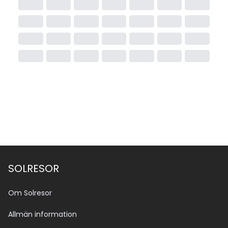
SOLRESOR
Om Solresor
Allmän information