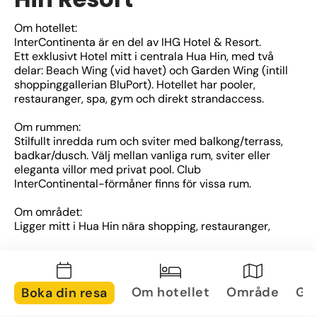
Om hotellet:
InterContinenta är en del av IHG Hotel & Resort.
Ett exklusivt Hotel mitt i centrala Hua Hin, med två 
delar: Beach Wing (vid havet) och Garden Wing (intill 
shoppinggallerian BluPort). Hotellet har pooler, 
restauranger, spa, gym och direkt strandaccess.
Om rummen:
Stilfullt inredda rum och sviter med balkong/terrass, 
badkar/dusch. Välj mellan vanliga rum, sviter eller 
eleganta villor med privat pool. Club 
InterContinental-förmåner finns för vissa rum.
Om området:
Ligger mitt i Hua Hin nära shopping, restauranger, 
golfbanor och sevärdheter. Perfekt för både 
avkoppling och upplevelser.
Övrigt:
Om hotellet
Område
Gal
Boka din resa
- Spa 
- Barnklubb