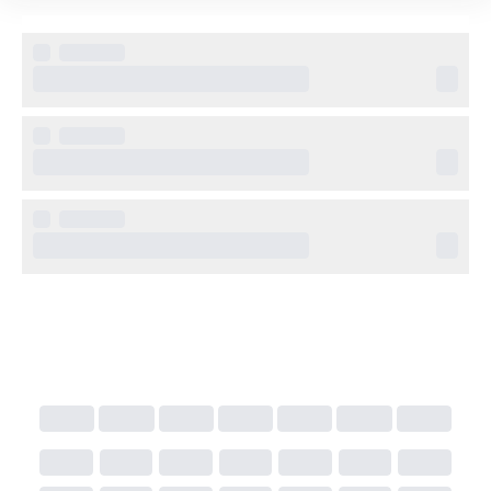
- Två pooler
- Gratis WiFi och parkering
- Tillgänglighetsanpassat
- Mötes- och eventmöjligheter
- Incheckning: 15:00, utcheckning: 12:00