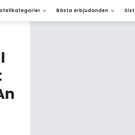
otellkategorier
Bästa erbjudanden
Sis
l
t
An