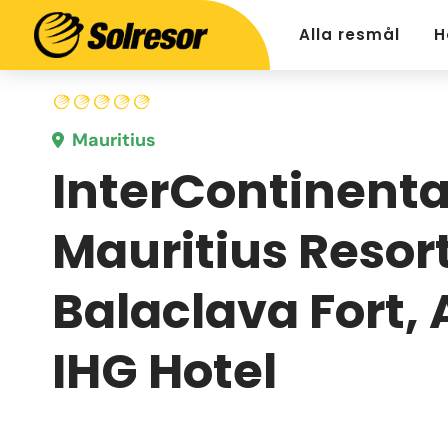
Alla resmål
H
Mauritius
InterContinenta
Mauritius Resor
Balaclava Fort, 
IHG Hotel