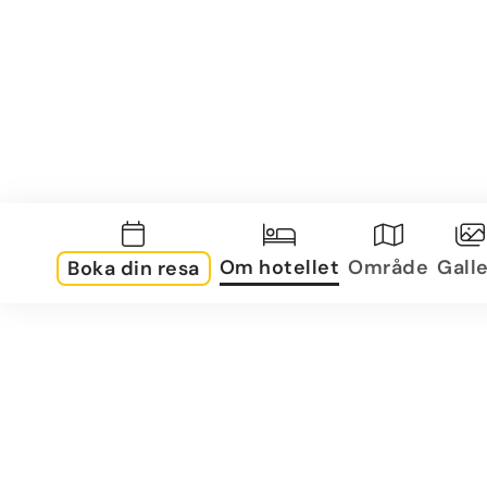
Om hotellet
Område
Galle
Boka din resa