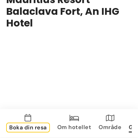
Balaclava Fort, An IHG
Hotel
Om hotellet
Område
Gal
Boka din resa