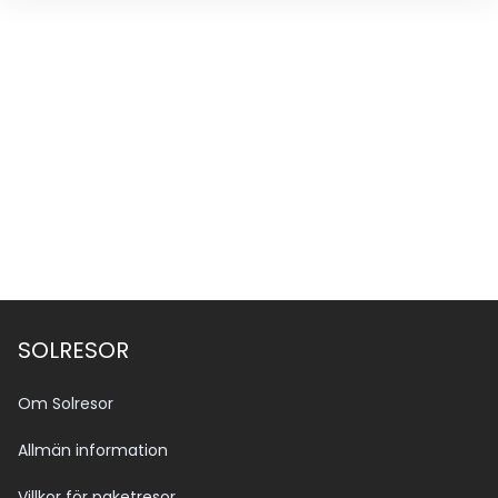
SOLRESOR
Om Solresor
Allmän information
Villkor för paketresor