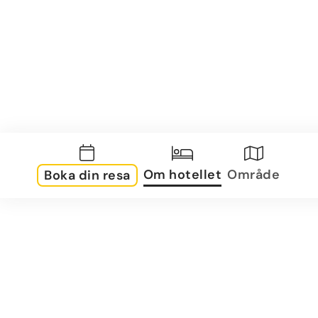
Om hotellet
Område
Boka din resa