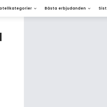
otellkategorier
Bästa erbjudanden
Sis
l