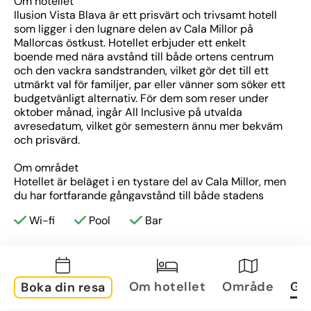
Om hotellet
Ilusion Vista Blava är ett prisvärt och trivsamt hotell 
som ligger i den lugnare delen av Cala Millor på 
Mallorcas östkust. Hotellet erbjuder ett enkelt 
boende med nära avstånd till både ortens centrum 
och den vackra sandstranden, vilket gör det till ett 
utmärkt val för familjer, par eller vänner som söker ett 
budgetvänligt alternativ. För dem som reser under 
oktober månad, ingår All Inclusive på utvalda 
avresedatum, vilket gör semestern ännu mer bekväm 
och prisvärd.
Om området
Hotellet är beläget i en tystare del av Cala Millor, men 
du har fortfarande gångavstånd till både stadens 
centrum och den populära sandstranden. Cala Millor 
Wi-fi
Pool
Bar
är en välkänd semesterort på Mallorcas östkust, känd 
för sin fina strand och trevliga strandpromenad som 
är kantad av restauranger, barer och butiker. Här kan 
du njuta av sol och bad under dagarna, och på 
kvällarna finns det ett brett utbud av aktiviteter för 
Om hotellet
Område
Gal
Boka din resa
alla åldrar. Den närliggande strandpromenaden är 
perfekt för en kvällspromenad och erbjuder flera 