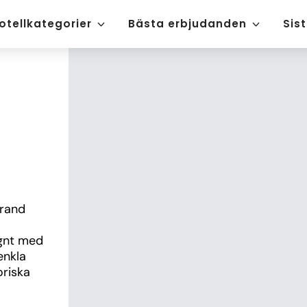
otellkategorier
Bästa erbjudanden
Sis
rand 
gnt med 
nkla 
riska 