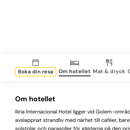
Om hotellet
Mat & dryck
Boka din resa
Om hotellet
Iliria Internacional Hotel ligger vid Golem-omr
avslappnat strandliv med närhet till caféer, ba
solstolar och parasoller för gästerna på den pri