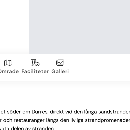
Område
Faciliteter
Galleri
ådet söder om Durres, direkt vid den långa sandstrande
rer och restauranger längs den livliga strandpromenade
vata delen av stranden.