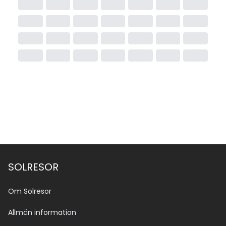
SOLRESOR
Om Solresor
Allmän information