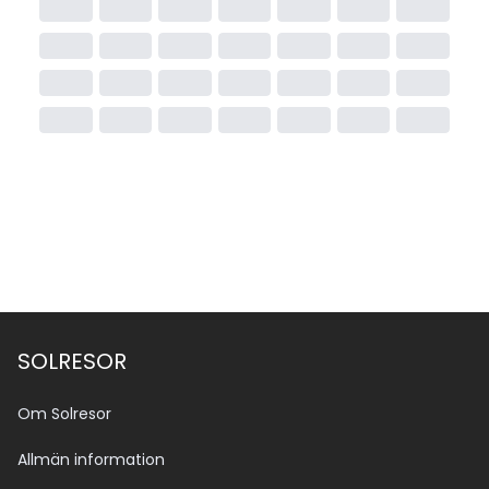
SOLRESOR
Om Solresor
Allmän information