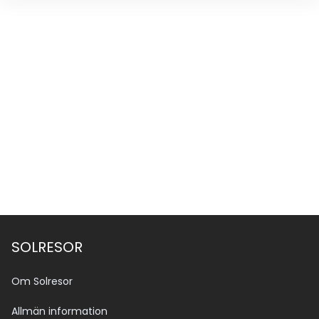
SOLRESOR
Om Solresor
Allmän information