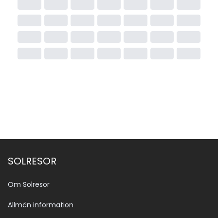
SOLRESOR
Om Solresor
Allmän information