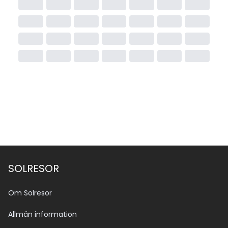
SOLRESOR
Om Solresor
Allmän information