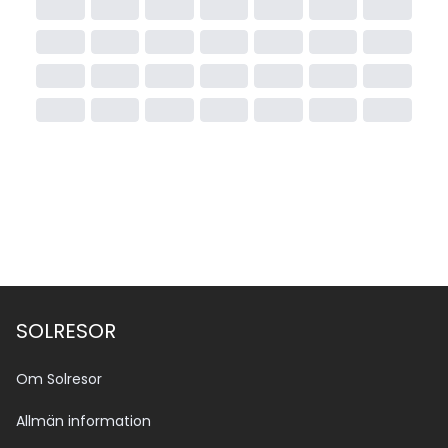
SOLRESOR
Om Solresor
Allmän information