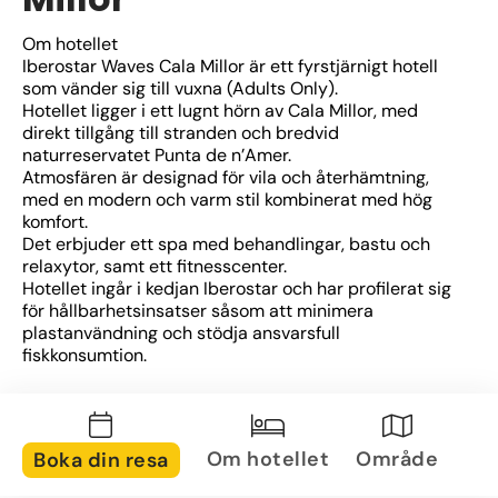
Om hotellet
Iberostar Waves Cala Millor är ett fyrstjärnigt hotell 
som vänder sig till vuxna (Adults Only).
Hotellet ligger i ett lugnt hörn av Cala Millor, med 
direkt tillgång till stranden och bredvid 
naturreservatet Punta de n’Amer.
Atmosfären är designad för vila och återhämtning, 
med en modern och varm stil kombinerat med hög 
komfort.
Det erbjuder ett spa med behandlingar, bastu och 
relaxytor, samt ett fitnesscenter.
Hotellet ingår i kedjan Iberostar och har profilerat sig 
för hållbarhetsinsatser såsom att minimera 
plastanvändning och stödja ansvarsfull 
fiskkonsumtion.
Om rummen
Rummen är eleganta och moderna, med 
luftkonditionering, balkong eller terrass, samt 
Om hotellet
Område
Boka din resa
möjlighet till havs- eller trädgårdsutsikt.
Inredningen är ljus med stilrena detaljer och komfort i 