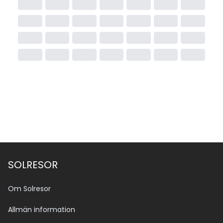
snacks för gäster
Utomhuspool och inomhuspool erbjuds för gästerna
Spa- och wellness-faciliteter med olika behandlingar
Fitnesscenter för den träningsintresserade
Underhållning, musik och programkvällar erbjuds 
ibland
Reception är bemannad dygnet runt
WiFi ingår i många områden
SOLRESOR
Om Solresor
Allmän information