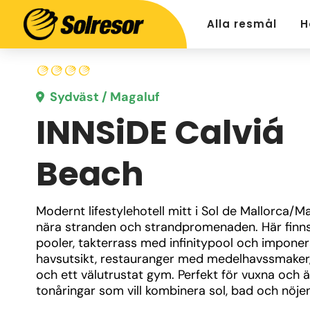
Alla resmål
H
Sydväst / Magaluf
INNSiDE Calviá
Beach
Modernt lifestylehotell mitt i Sol de Mallorca/Mag
nära stranden och strandpromenaden. Här finns 
pooler, takterrass med infinitypool och imponer
havsutsikt, restauranger med medelhavssmaker,
och ett välutrustat gym. Perfekt för vuxna och äl
tonåringar som vill kombinera sol, bad och nöjen