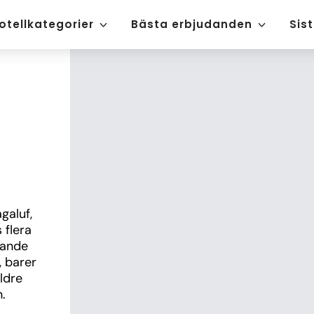
otellkategorier
Bästa erbjudanden
Sis
aluf, 
flera 
ande 
 barer 
dre 
.