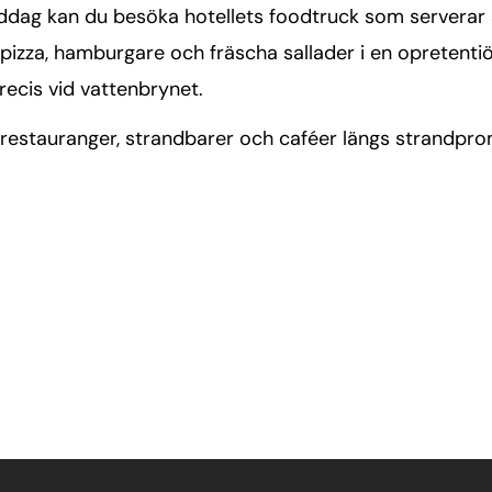
iddag kan du besöka hotellets foodtruck som serverar
izza, hamburgare och fräscha sallader i en opretentiö
ecis vid vattenbrynet.
v restauranger, strandbarer och caféer längs strandp