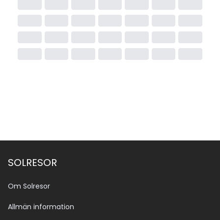
SOLRESOR
Om Solresor
Allmän information