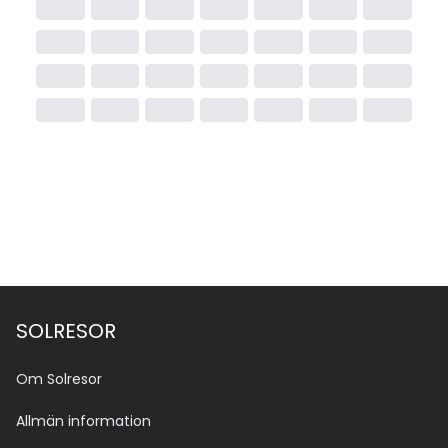
SOLRESOR
Om Solresor
Allmän information