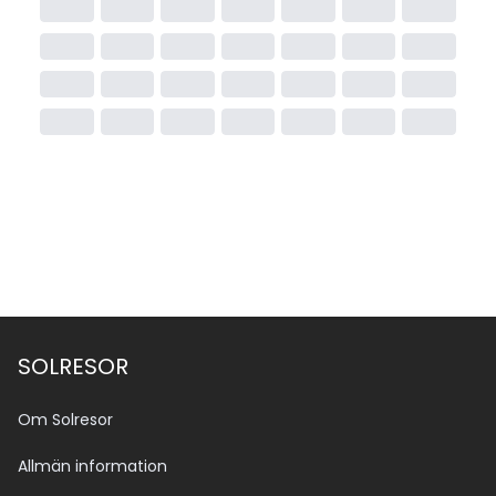
SOLRESOR
Om Solresor
Allmän information