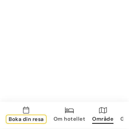
Om hotellet
Område
Gal
Boka din resa