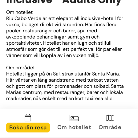
Om hotellet
Riu Cabo Verde är ett elegant all inclusive-hotell för 
vuxna, beläget direkt vid stranden. Här finns flera 
pooler, restauranger och barer, spa med 
avkopplande behandlingar samt gym och 
sportaktiviteter. Hotellet har en lugn och stilfull 
atmosfär som gör det till ett perfekt val för par eller 
vänner som vill koppla av i en vuxen miljö.
Om området
Hotellet ligger på ön Sal, strax utanför Santa Maria. 
Här väntar en lång sandstrand med turkost vatten 
och gott om plats för promenader och solbad. Santa 
Marias centrum, med restauranger, barer och lokala 
marknader, nås enkelt med en kort taxiresa eller 
promenad.
Om rummen
Rummen är rymliga och modernt inredda i ljusa 
Om hotellet
Område
Boka din resa
färger. Alla har luftkonditionering, tv, minibar och 
balkong eller terrass. Många rum erbjuder utsikt över 