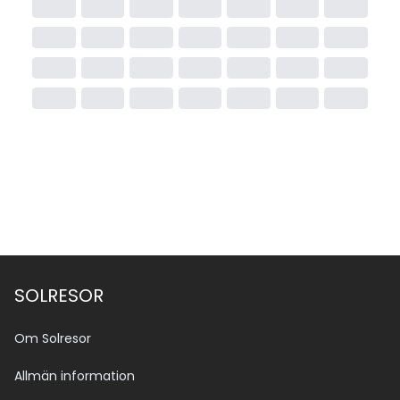
SOLRESOR
Om Solresor
Allmän information