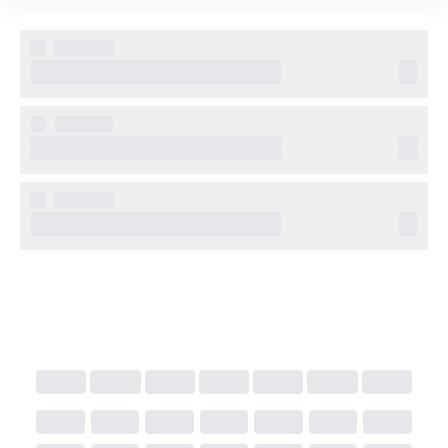
poolområdet eller havet.
Övrig information
Riu Cabo Verde erbjuder gratis WiFi i hela hotellet, 
underhållning på kvällarna, sportfaciliteter och olika 
vattensporter. Hotellets vuxenprofil ger en extra 
avkopplande semester utan barnfamiljer.