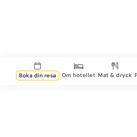
Om hotellet
Mat & dryck
Boka din resa