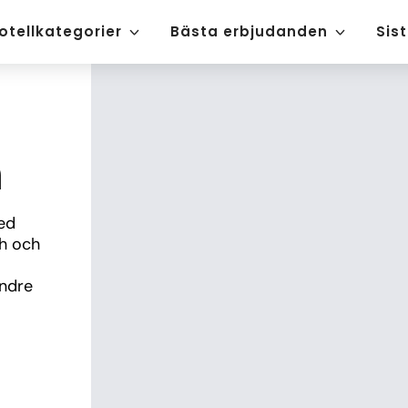
otellkategorier
Bästa erbjudanden
Sis
n
ed 
h och 
ndre 