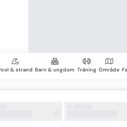
Pool & strand
Barn & ungdom
Träning
Område
Fa