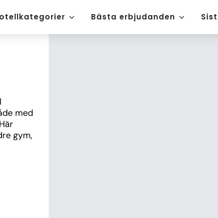
otellkategorier
Bästa erbjudanden
Sis
 
råde med 
Här 
dre gym, 