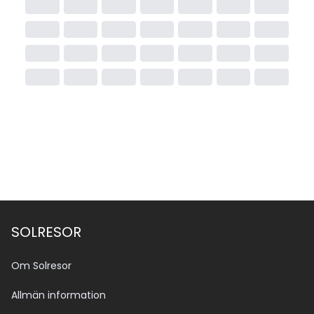
SOLRESOR
Om Solresor
Allmän information