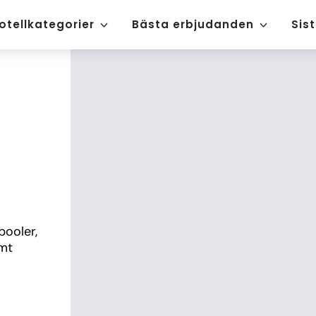
otellkategorier
Bästa erbjudanden
Sis
ooler, 
mt 