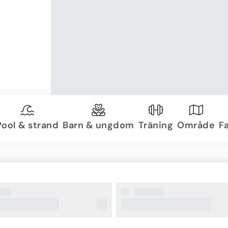
Pool & strand
Barn & ungdom
Träning
Område
Fa