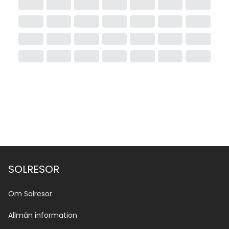
SOLRESOR
Om Solresor
Allmän information