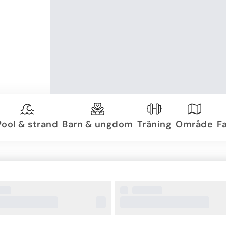
Pool & strand
Barn & ungdom
Träning
Område
Fa