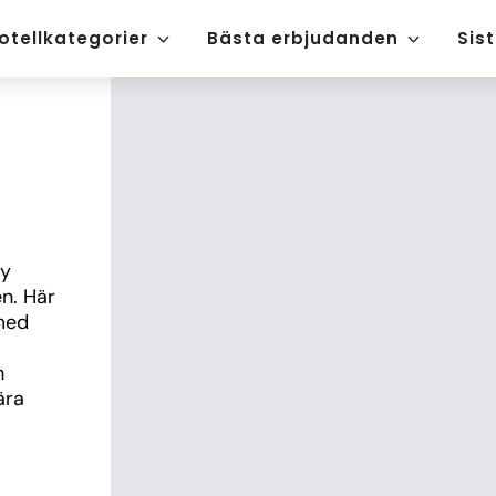
otellkategorier
Bästa erbjudanden
Sis
y 
. Här 
med 
 
ra 