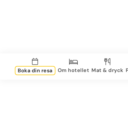
Om hotellet
Mat & dryck
Boka din resa