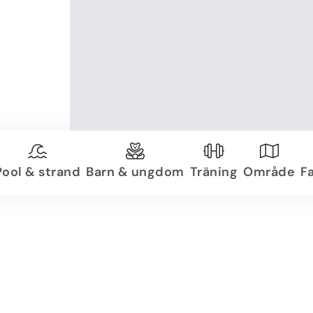
Pool & strand
Barn & ungdom
Träning
Område
Fa