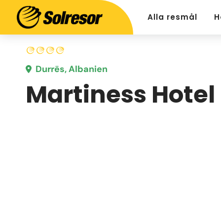
Alla resmål
H
Durrës, Albanien
Martiness Hotel