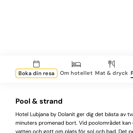
Om hotellet
Mat & dryck
Boka din resa
Pool & strand
Hotel Lubjana by Dolanit ger dig det bästa av t
minuters promenad bort. Vid poolområdet kan du
vatten och gott om plats för sol och bad. Det pe