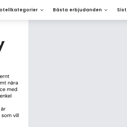
otellkategorier
Bästa erbjudanden
Sis
y
rnt 
mt nära 
ice med 
nkel 
är 
som vill 