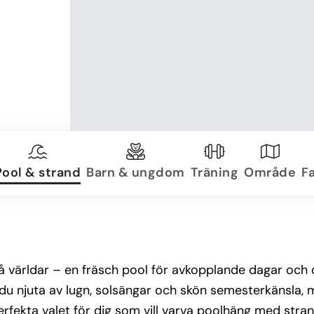
Pool & strand
Barn & ungdom
Träning
Område
Fa
vå världar – en fräsch pool för avkopplande dagar och
 njuta av lugn, solsängar och skön semesterkänsla, m
rfekta valet för dig som vill varva poolhäng med strandl