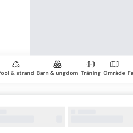
Pool & strand
Barn & ungdom
Träning
Område
Fa