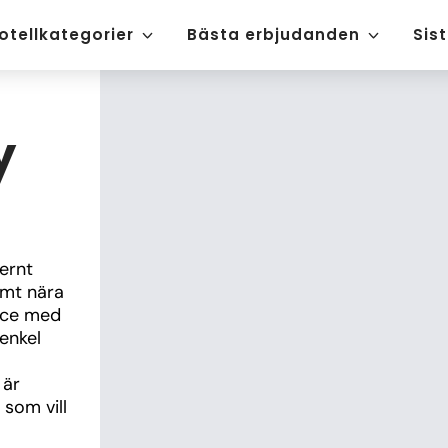
otellkategorier
Bästa erbjudanden
Sis
y
rnt 
mt nära 
ice med 
nkel 
är 
som vill 