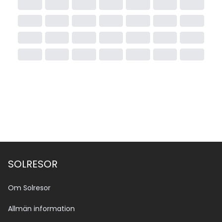
SOLRESOR
Om Solresor
Allmän information