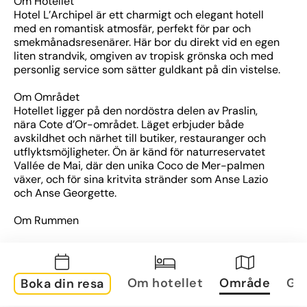
Om Hotellet
Hotel L’Archipel är ett charmigt och elegant hotell 
med en romantisk atmosfär, perfekt för par och 
smekmånadsresenärer. Här bor du direkt vid en egen 
liten strandvik, omgiven av tropisk grönska och med 
personlig service som sätter guldkant på din vistelse.
Om Området
Hotellet ligger på den nordöstra delen av Praslin, 
nära Cote d’Or-området. Läget erbjuder både 
avskildhet och närhet till butiker, restauranger och 
utflyktsmöjligheter. Ön är känd för naturreservatet 
Vallée de Mai, där den unika Coco de Mer-palmen 
växer, och för sina kritvita stränder som Anse Lazio 
och Anse Georgette.
Om Rummen
Rummen och sviterna ligger utspridda i sluttningen 
med utsikt över havet eller trädgården. De är rymliga, 
smakfullt inredda och utrustade med 
luftkonditionering, Wi-Fi, satellit-tv och balkong eller 
Om hotellet
Område
Gal
Boka din resa
terrass. Den kuperade miljön gör att du får både lugn 
och enastående vyer.