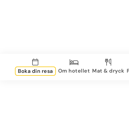
Om hotellet
Mat & dryck
Boka din resa