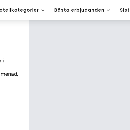
otellkategorier
Bästa erbjudanden
Sis
i 
omenad, 