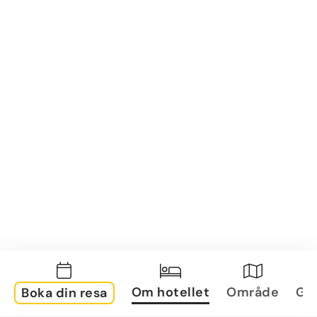
Om hotellet
Område
Gal
Boka din resa