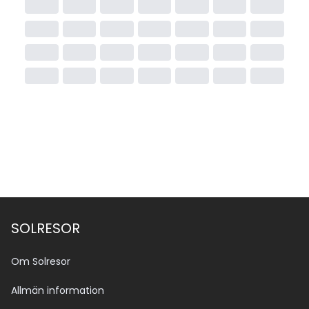
SOLRESOR
Om Solresor
Allmän information