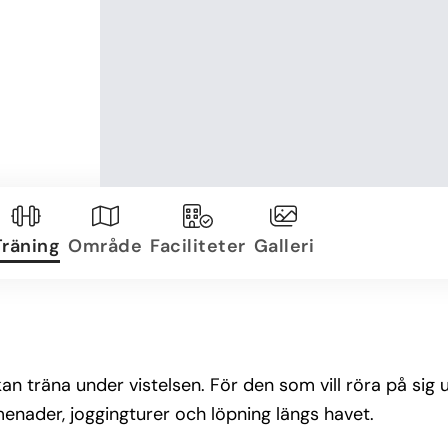
Träning
Område
Faciliteter
Galleri
kan träna under vistelsen. För den som vill röra på s
enader, joggingturer och löpning längs havet.