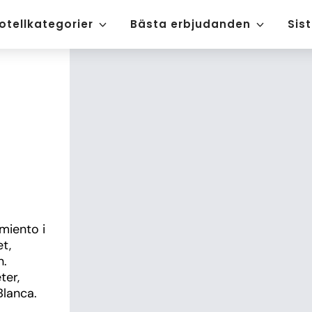
otellkategorier
Bästa erbjudanden
Sis
iento i 
, 
. 
er, 
Blanca.