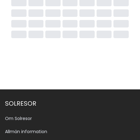
SOLRESOR
Om Solresor
Allmän information