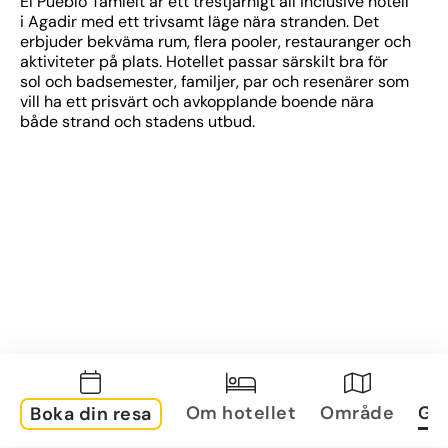
El Pueblo Tamlelt är ett trestjärnigt all inclusive hotell 
i Agadir med ett trivsamt läge nära stranden. Det 
erbjuder bekväma rum, flera pooler, restauranger och 
aktiviteter på plats. Hotellet passar särskilt bra för 
sol och badsemester, familjer, par och resenärer som 
vill ha ett prisvärt och avkopplande boende nära 
både strand och stadens utbud.
Om hotellet
Område
Gal
Boka din resa