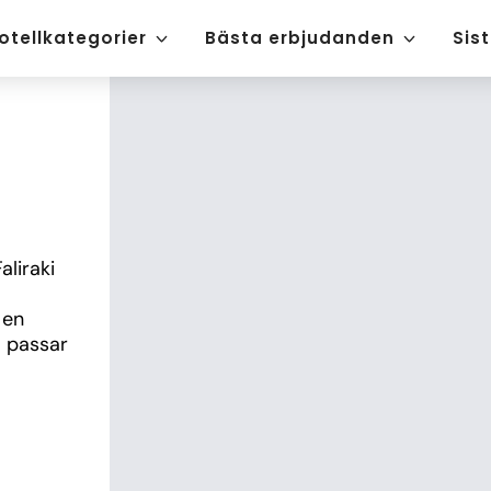
otellkategorier
Bästa erbjudanden
Sis
liraki 
en 
 passar 