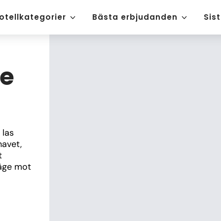
otellkategorier
Bästa erbjudanden
Sis
ce
las 
avet, 
 
äge mot 