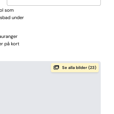
ool som
avsbad under
tauranger
r på kort
Se alla bilder (23)