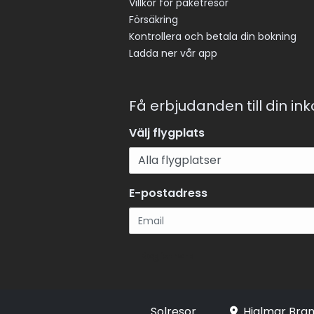
Villkor för paketresor
Försäkring
Kontrollera och betala din bokning
Ladda ner vår app
Få erbjudanden till din in
Välj flygplats
E-postadress
Registrera
Solresor
Hjalmar Bran