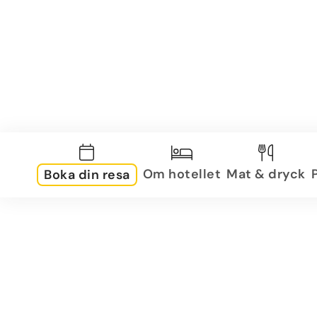
Om hotellet
Mat & dryck
Boka din resa