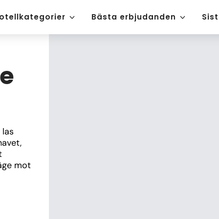
otellkategorier
Bästa erbjudanden
Sis
ce
las 
avet, 
 
äge mot 