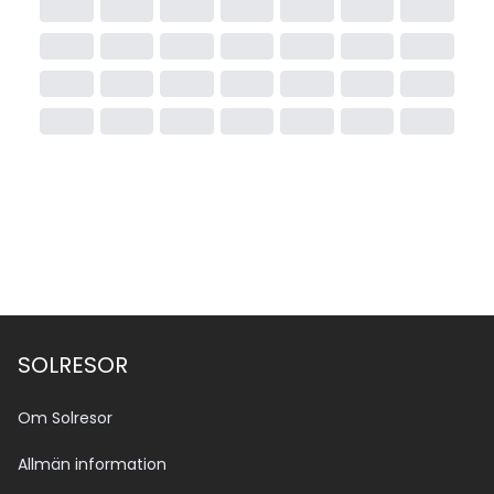
SOLRESOR
Om Solresor
Allmän information