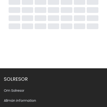
SOLRESOR
Om Solresor
Allmän information